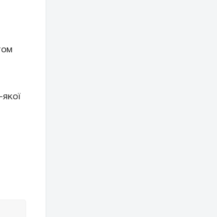
том
-якої