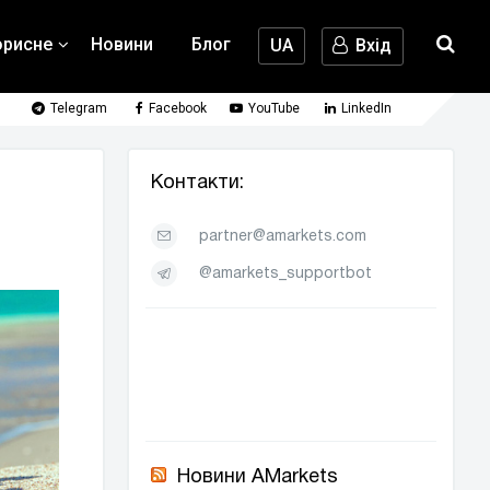
орисне
Новини
Блог
UA
Вхід
Telegram
Facebook
YouTube
LinkedIn
Контакти:
partner@amarkets.com
@amarkets_supportbot
Новини AMarkets