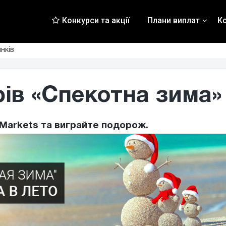
Конкурси та акції
Плани виплат
К
нків
ів «Спекотна зима»
 AMarkets та виграйте подорож.