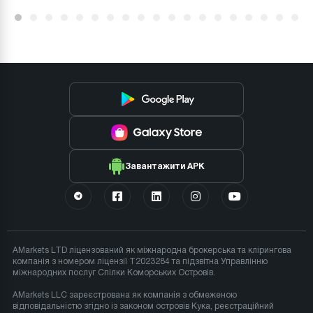
Завантажити APK
AMarkets LTD ліцензований як міжнародна брокерська та клірингова
компанія з номером ліцензії T2023284 та підзвітна Управлінню
міжнародних послуг Спілки Коморських Островів.
AMarkets LLC зареєстрована як компанія з обмеженою
відповідальністю згідно із законом островів Кука, реєстраційний