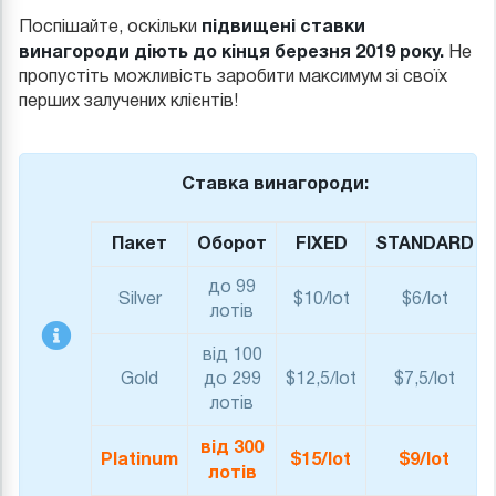
підвищені ставки
Поспішайте, оскільки
винагороди діють до кінця березня 2019 року.
Не
пропустіть можливість заробити максимум зі своїх
перших залучених клієнтів!
Ставка винагороди:
Пакет
Оборот
FIXED
STANDARD
до 99
Silver
$10/lot
$6/lot
лотів
від 100
Gold
до 299
$12,5/lot
$7,5/lot
лотів
від 300
Platinum
$15/lot
$9/lot
лотів