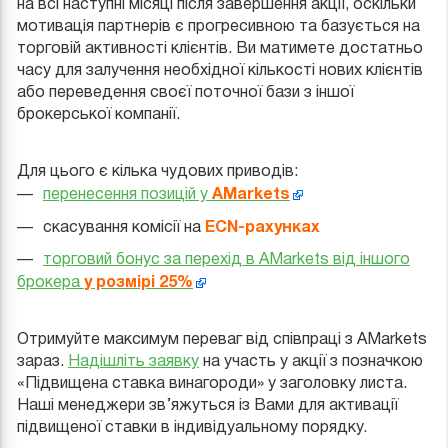
на всі наступні місяці після завершення акції, оскільки
мотивація партнерів є прогресивною та базується на
торговій активності клієнтів. Ви матимете достатньо
часу для залучення необхідної кількості нових клієнтів
або переведення своєї поточної бази з іншої
брокерської компанії.
Для цього є кілька чудових приводів:
AMarkets
перенесення позицій у
ECN-рахунках
скасування комісії на
торговий бонус за перехід в AMarkets від іншого
у розмірі 25%
брокера
Отримуйте максимум переваг від співпраці з AMarkets
зараз.
Надішліть заявку
на участь у акції з позначкою
«Підвищена ставка винагороди» у заголовку листа.
Наші менеджери зв’яжуться із Вами для активації
підвищеної ставки в індивідуальному порядку.